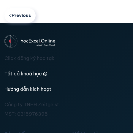
Previous
Click đăng ký học tại:
Tất cả khoá học
📖
Hướng dẫn kích hoạt
Công ty TNHH Zeitgeist
MST:
0315976395