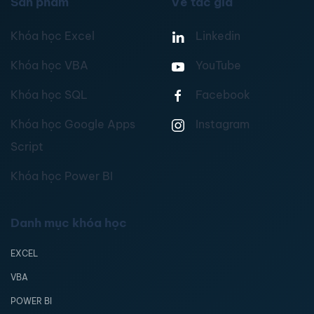
Sản phẩm
Về tác giả
Khóa học Excel
Linkedin
Khóa học VBA
YouTube
Khóa học SQL
Facebook
Khóa học Google Apps
Instagram
Script
Khóa học Power BI
Danh mục khóa học
EXCEL
VBA
POWER BI