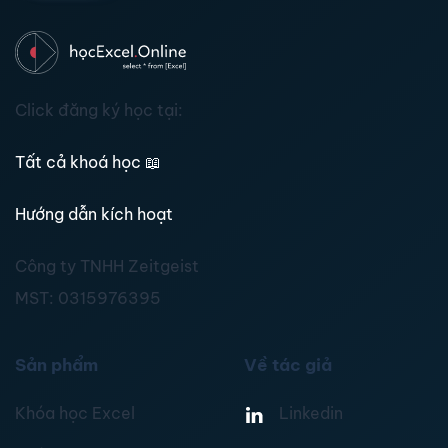
Click đăng ký học tại:
Tất cả khoá học
📖
Hướng dẫn kích hoạt
Công ty TNHH Zeitgeist
MST:
0315976395
Sản phẩm
Về tác giả
Khóa học Excel
Linkedin