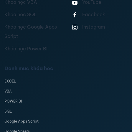
Khóa học VBA
YouTube
Khóa học SQL
Facebook
Khóa học Google Apps
Instagram
Script
Khóa học Power BI
Danh mục khóa học
EXCEL
VBA
POWER BI
SQL
Google Apps Script
Google Sheets