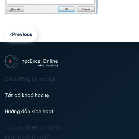
Previous
Click đăng ký học tại:
Tất cả khoá học
📖
Hướng dẫn kích hoạt
Công ty TNHH Zeitgeist
MST:
0315976395