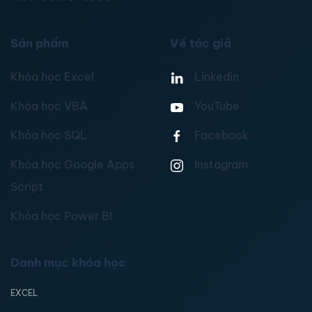
Sản phẩm
Về tác giả
Khóa học Excel
Linkedin
Khóa học VBA
YouTube
Khóa học SQL
Facebook
Khóa học Google Apps
Instagram
Script
Khóa học Power BI
Danh mục khóa học
EXCEL