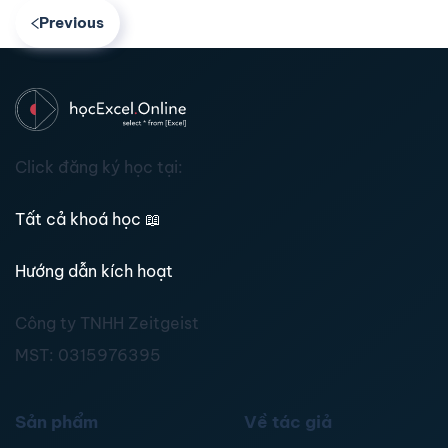
Previous
Click đăng ký học tại:
Tất cả khoá học
📖
Hướng dẫn kích hoạt
Công ty TNHH Zeitgeist
MST:
0315976395
Sản phẩm
Về tác giả