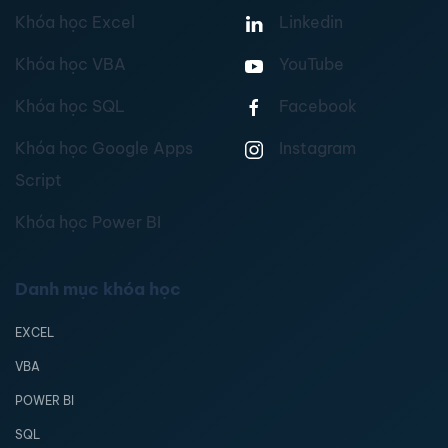
Khóa học Excel
Linkedin
Khóa học VBA
YouTube
Khóa học SQL
Facebook
Khóa học Google Apps
Instagram
Script
Khóa học Power BI
Danh mục khóa học
EXCEL
VBA
POWER BI
SQL