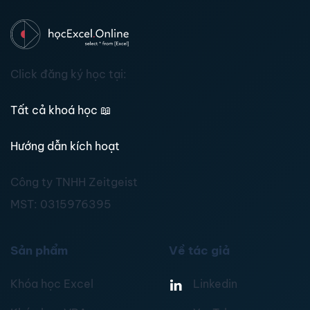
Click đăng ký học tại:
Tất cả khoá học
📖
Hướng dẫn kích hoạt
Công ty TNHH Zeitgeist
MST:
0315976395
Sản phẩm
Về tác giả
Khóa học Excel
Linkedin