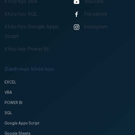
Khóa học VBA
YouTube
Khóa học SQL
Facebook
Khóa học Google Apps
Instagram
Script
Khóa học Power BI
Danh mục khóa học
EXCEL
VBA
POWER BI
SQL
Google Apps Script
Google Sheets