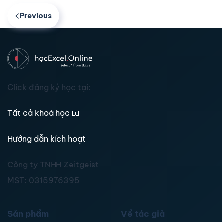
Previous
Click đăng ký học tại:
Tất cả khoá học
📖
Hướng dẫn kích hoạt
Công ty TNHH Zeitgeist
MST:
0315976395
Sản phẩm
Về tác giả