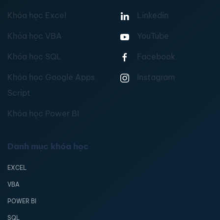
Khóa học Excel
Linkedin
Khóa học VBA
YouTube
Khóa học SQL
Facebook
Khóa học Google Apps
Instagram
Script
Khóa học Power BI
Danh mục khóa học
EXCEL
VBA
POWER BI
SQL