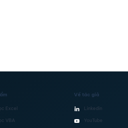
hẩm
Về tác giả
ọc Excel
Linkedin
ọc VBA
YouTube