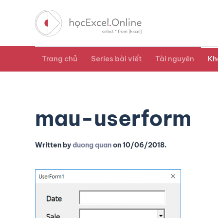
Trang chủ
Series bài viết
Tài nguyên
Kh
mau-userform
Written by
duong quan
on
10/06/2018
.