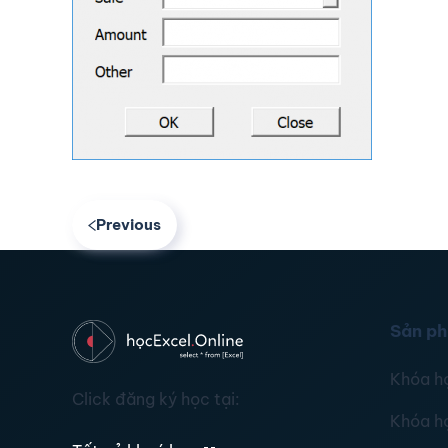
Previous
Sản p
Khóa h
Click đăng ký học tại:
Khóa h