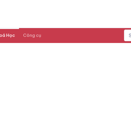
oá Học
Công cụ