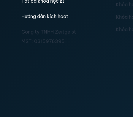
Tất cả khoá học
📖
Khóa h
Hướng dẫn kích hoạt
Khóa h
Khóa h
Công ty TNHH Zeitgeist
MST:
0315976395