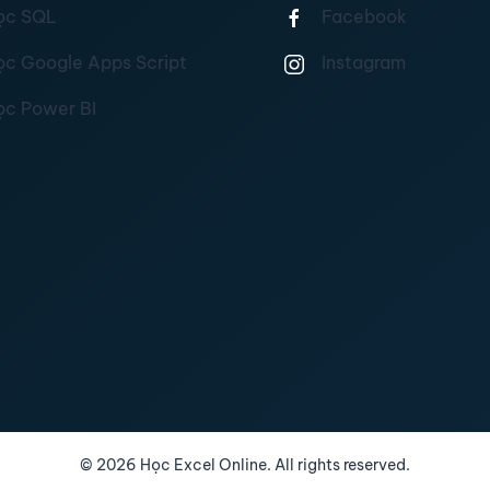
ọc SQL
Facebook
ọc Google Apps Script
Instagram
ọc Power BI
©
2026
Học Excel Online. All rights reserved.