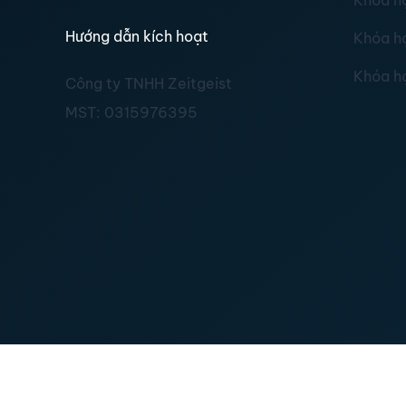
Khóa h
Hướng dẫn kích hoạt
Khóa h
Khóa h
Công ty TNHH Zeitgeist
MST:
0315976395