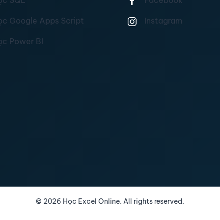
ọc SQL
Facebook
ọc Google Apps Script
Instagram
ọc Power BI
©
2026
Học Excel Online. All rights reserved.