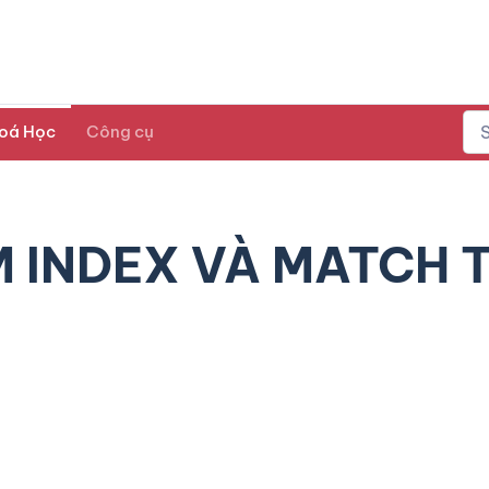
oá Học
Công cụ
 INDEX VÀ MATCH 