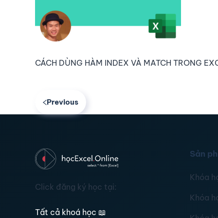
CÁCH DÙNG HÀM INDEX VÀ MATCH TRONG EX
Previous
Sản p
Khóa h
Click đăng ký học tại:
Khóa h
Tất cả khoá học
📖