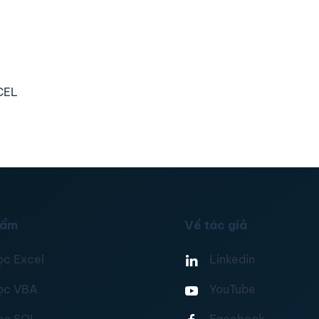
CEL
hẩm
Về tác giả
ọc Excel
Linkedin
ọc VBA
YouTube