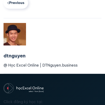
Previous
dtnguyen
@ Học Excel Online | DTNguyen.business
Click đăng ký học tại: