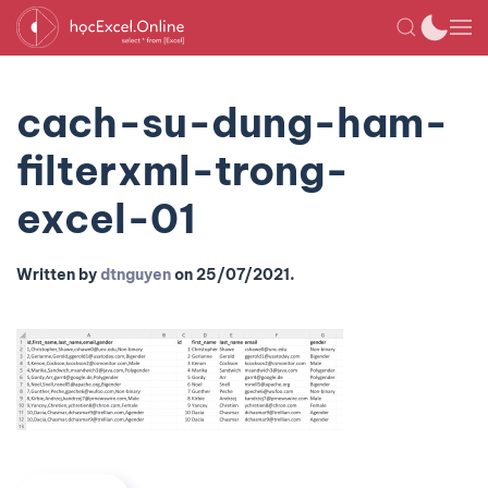
cach-su-dung-ham-
filterxml-trong-
excel-01
Written by
dtnguyen
on
25/07/2021
.