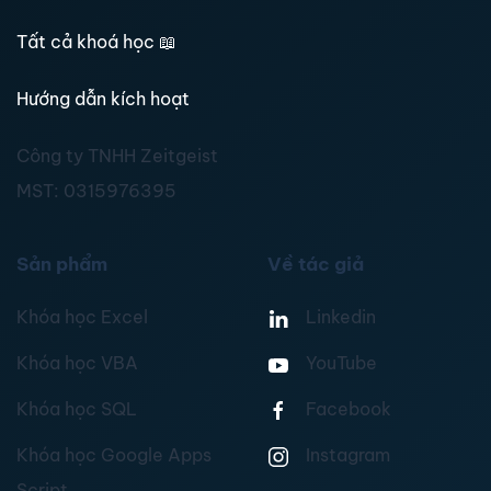
Tất cả khoá học
📖
Hướng dẫn kích hoạt
Công ty TNHH Zeitgeist
MST:
0315976395
Sản phẩm
Về tác giả
Khóa học Excel
Linkedin
Khóa học VBA
YouTube
Khóa học SQL
Facebook
Khóa học Google Apps
Instagram
Script