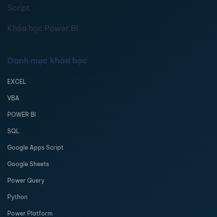
Script
Khóa học Power BI
Danh mục khóa học
EXCEL
VBA
POWER BI
SQL
Google Apps Script
Google Sheets
Power Query
Python
Power Platform