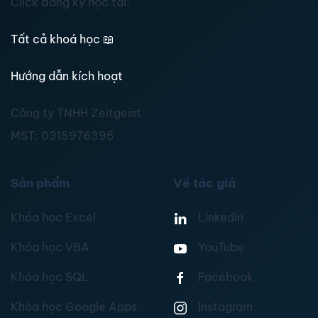
Click đăng ký học tại:
Tất cả khoá học
📖
Hướng dẫn kích hoạt
Công ty TNHH Zeitgeist
MST:
0315976395
Sản phẩm
Về tác giả
Khóa học Excel
Linkedin
Khóa học VBA
YouTube
Khóa học SQL
Facebook
Khóa học Google Apps
Instagram