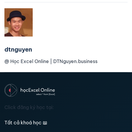
dtnguyen
@ Học Excel Online | DTNguyen.business
Click đăng ký học tại:
Tất cả khoá học
📖