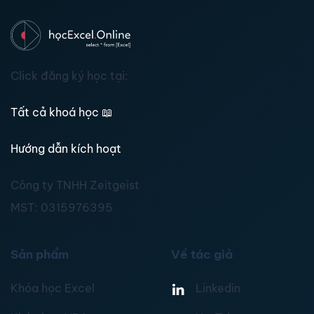
Click đăng ký học tại:
Tất cả khoá học
📖
Hướng dẫn kích hoạt
Công ty TNHH Zeitgeist
MST:
0315976395
Sản phẩm
Về tác giả
Khóa học Excel
Linkedin