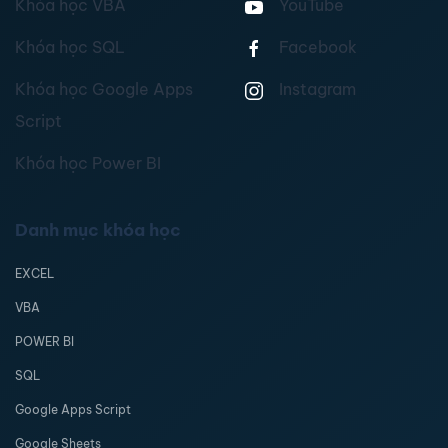
Khóa học VBA
YouTube
Khóa học SQL
Facebook
Khóa học Google Apps
Instagram
Script
Khóa học Power BI
Danh mục khóa học
EXCEL
VBA
POWER BI
SQL
Google Apps Script
Google Sheets