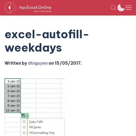
excel-autofill-
weekdays
Written by
dtnguyen
on
15/05/2017
.