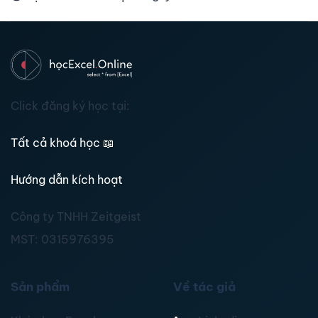
Click đăng ký học tại:
Tất cả khoá học
📖
Hướng dẫn kích hoạt
Công ty TNHH Zeitgeist
MST:
0315976395
Sản phẩm
Về tác giả