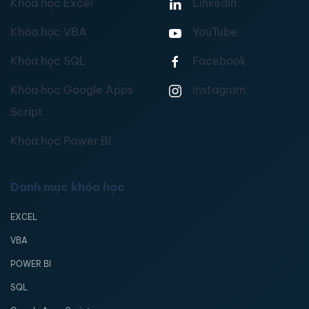
Khóa học Excel
Linkedin
Khóa học VBA
YouTube
Khóa học SQL
Facebook
Khóa học Google Apps
Instagram
Script
Khóa học Power BI
Danh mục khóa học
EXCEL
VBA
POWER BI
SQL