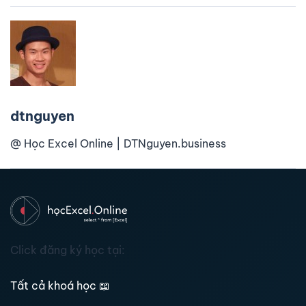
dtnguyen
@ Học Excel Online | DTNguyen.business
Click đăng ký học tại:
Tất cả khoá học
📖