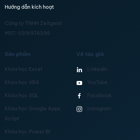
Hướng dẫn kích hoạt
Công ty TNHH Zeitgeist
MST:
0315976395
Sản phẩm
Về tác giả
Khóa học Excel
Linkedin
Khóa học VBA
YouTube
Khóa học SQL
Facebook
Khóa học Google Apps
Instagram
Script
Khóa học Power BI