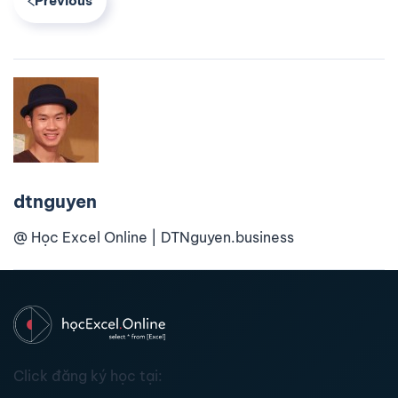
Previous
dtnguyen
@ Học Excel Online | DTNguyen.business
Click đăng ký học tại: