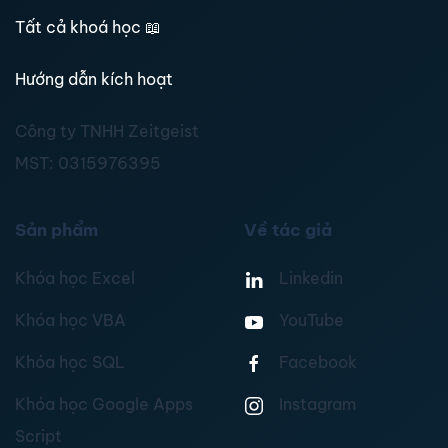
Tất cả khoá học
📖
Hướng dẫn kích hoạt
Công ty TNHH Zeitgeist
MST:
0315976395
Sản phẩm
Về tác giả
Khóa học Excel
Linkedin
Khóa học VBA
YouTube
Khóa học SQL
Facebook
Khóa học Google Apps
Instagram
Script