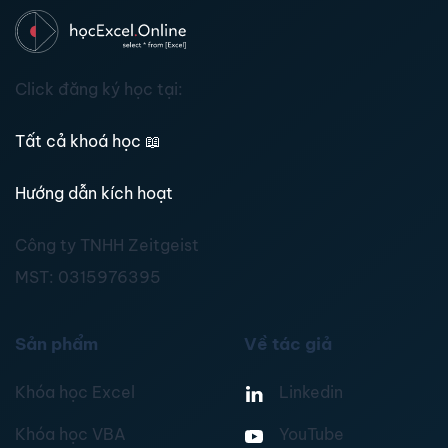
Click đăng ký học tại:
Tất cả khoá học
📖
Hướng dẫn kích hoạt
Công ty TNHH Zeitgeist
MST:
0315976395
Sản phẩm
Về tác giả
Khóa học Excel
Linkedin
Khóa học VBA
YouTube