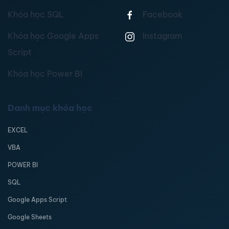
Khóa học SQL
Facebook
Khóa học Google Apps
Instagram
Script
Khóa học Power BI
Danh mục khóa học
EXCEL
VBA
POWER BI
SQL
Google Apps Script
Google Sheets