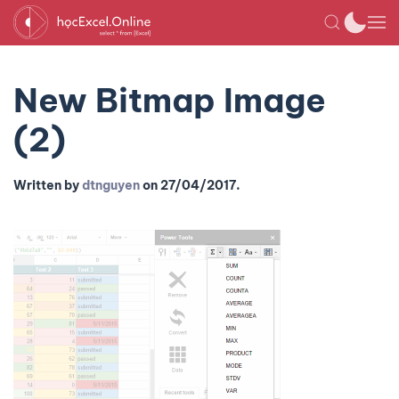
New Bitmap Image
(2)
Written by
dtnguyen
on
27/04/2017
.