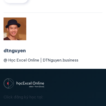
dtnguyen
@ Học Excel Online | DTNguyen.business
Click đăng ký học tại: