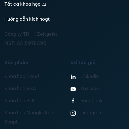
Tất cả khoá học
📖
Hướng dẫn kích hoạt
Công ty TNHH Zeitgeist
MST:
0315976395
Sản phẩm
Về tác giả
Khóa học Excel
Linkedin
Khóa học VBA
YouTube
Khóa học SQL
Facebook
Khóa học Google Apps
Instagram
Script