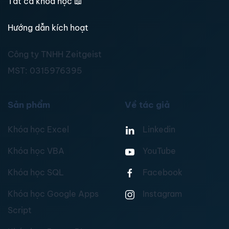
Tất cả khoá học
📖
Hướng dẫn kích hoạt
Công ty TNHH Zeitgeist
MST:
0315976395
Sản phẩm
Về tác giả
Khóa học Excel
Linkedin
Khóa học VBA
YouTube
Khóa học SQL
Facebook
Khóa học Google Apps
Instagram
Script