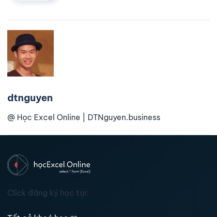
dtnguyen
@ Học Excel Online | DTNguyen.business
Click đăng ký học tại: