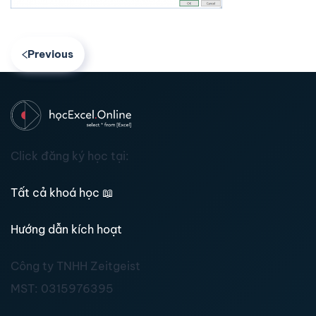
Previous
Click đăng ký học tại:
Tất cả khoá học
📖
Hướng dẫn kích hoạt
Công ty TNHH Zeitgeist
MST:
0315976395