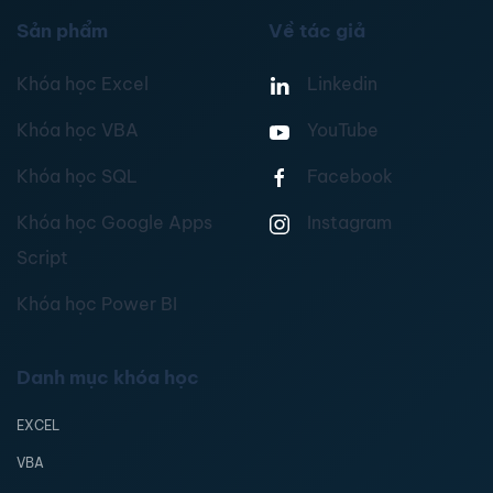
Sản phẩm
Về tác giả
Khóa học Excel
Linkedin
Khóa học VBA
YouTube
Khóa học SQL
Facebook
Khóa học Google Apps
Instagram
Script
Khóa học Power BI
Danh mục khóa học
EXCEL
VBA