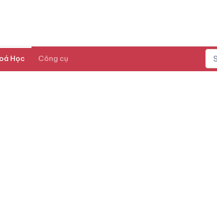
oá Học
Công cụ