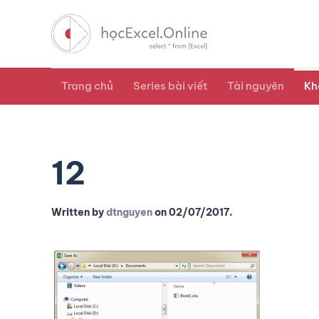
Trang chủ
Series bài viết
Tài nguyên
Kh
12
Written by
dtnguyen
on
02/07/2017
.