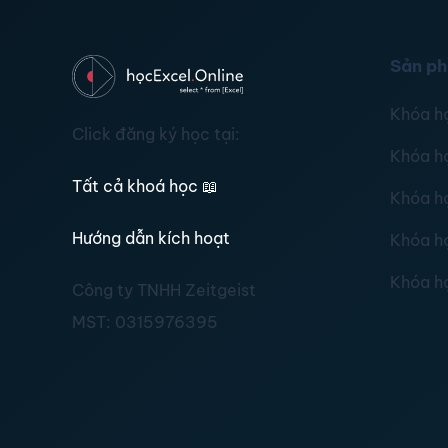
Sản p
Khóa h
Click đăng ký học tại:
Khóa h
Tất cả khoá học
📖
Khóa h
Hướng dẫn kích hoạt
Khóa h
Khóa h
Công ty TNHH Zeitgeist
MST:
0315976395