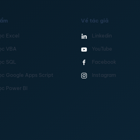
hẩm
Về tác giả
ọc Excel
Linkedin
ọc VBA
YouTube
ọc SQL
Facebook
ọc Google Apps Script
Instagram
ọc Power BI