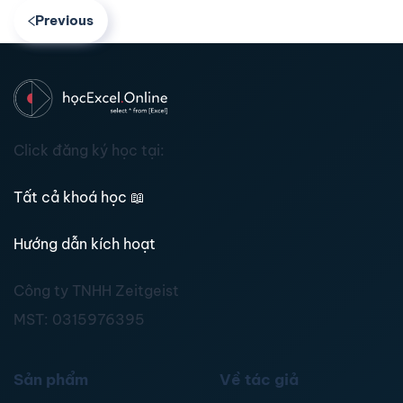
Previous
Click đăng ký học tại:
Tất cả khoá học
📖
Hướng dẫn kích hoạt
Công ty TNHH Zeitgeist
MST:
0315976395
Sản phẩm
Về tác giả