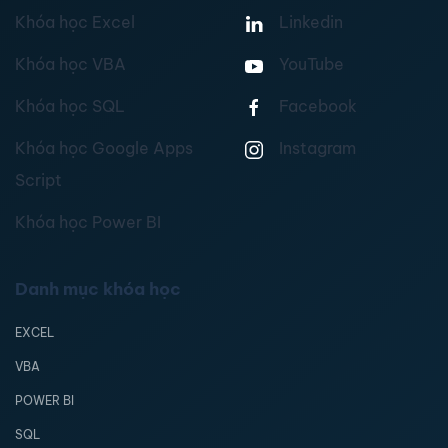
Khóa học Excel
Linkedin
Khóa học VBA
YouTube
Khóa học SQL
Facebook
Khóa học Google Apps
Instagram
Script
Khóa học Power BI
Danh mục khóa học
EXCEL
VBA
POWER BI
SQL