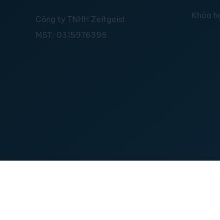
Khóa h
Công ty TNHH Zeitgeist
MST:
0315976395