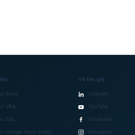
hẩm
Về tác giả
ọc Excel
Linkedin
ọc VBA
YouTube
ọc SQL
Facebook
ọc Google Apps Script
Instagram