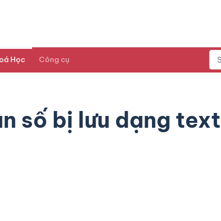
oá Học
Công cụ
 số bị lưu dạng text