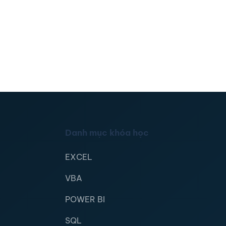
Danh mục khóa học
EXCEL
VBA
POWER BI
SQL