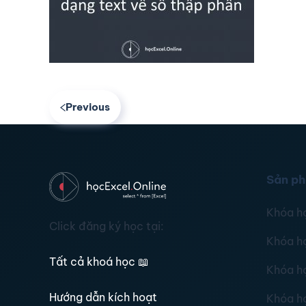
Previous
Sản p
Khóa h
Click đăng ký học tại:
Khóa h
Tất cả khoá học
📖
Khóa h
Hướng dẫn kích hoạt
Khóa h