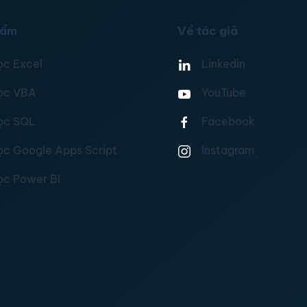
hẩm
Về tác giả
ọc Excel
Linkedin
ọc VBA
YouTube
ọc SQL
Facebook
ọc Google Apps Script
Instagram
ọc Power BI