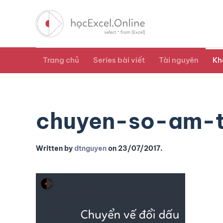
Trang chủ
Series bài viết
Tài nguyên
Kh
chuyen-so-am-
Written by
dtnguyen
on
23/07/2017
.