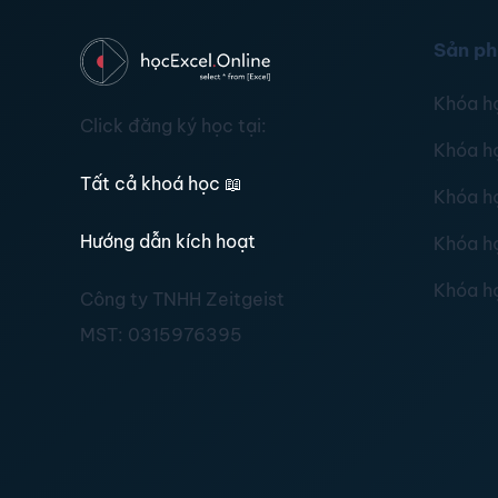
Sản p
Khóa h
Click đăng ký học tại:
Khóa h
Tất cả khoá học
📖
Khóa h
Hướng dẫn kích hoạt
Khóa h
Khóa h
Công ty TNHH Zeitgeist
MST:
0315976395