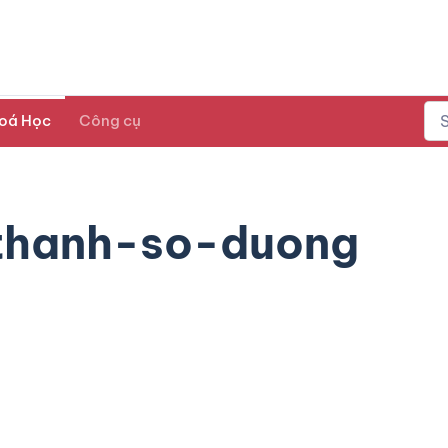
oá Học
Công cụ
thanh-so-duong