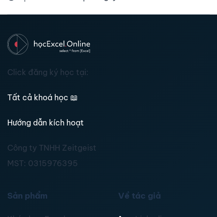
Click đăng ký học tại:
Tất cả khoá học
📖
Hướng dẫn kích hoạt
Công ty TNHH Zeitgeist
MST:
0315976395
Sản phẩm
Về tác giả