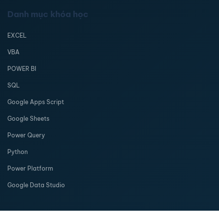
Danh mục khóa học
EXCEL
VBA
POWER BI
SQL
Google Apps Script
Google Sheets
Power Query
Python
Power Platform
Google Data Studio