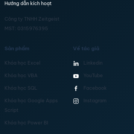
Hướng dẫn kích hoạt
Công ty TNHH Zeitgeist
MST:
0315976395
Sản phẩm
Về tác giả
Khóa học Excel
Linkedin
Khóa học VBA
YouTube
Khóa học SQL
Facebook
Khóa học Google Apps
Instagram
Script
Khóa học Power BI