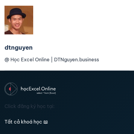
dtnguyen
@ Học Excel Online | DTNguyen.business
Click đăng ký học tại:
Tất cả khoá học
📖