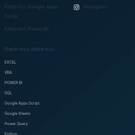
Khóa học Google Apps
Instagram
Script
Khóa học Power BI
Danh mục khóa học
EXCEL
VBA
POWER BI
SQL
Google Apps Script
Google Sheets
Power Query
Python