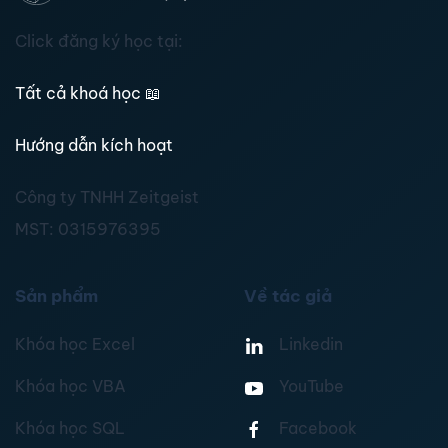
Click đăng ký học tại:
Tất cả khoá học
📖
Hướng dẫn kích hoạt
Công ty TNHH Zeitgeist
MST:
0315976395
Sản phẩm
Về tác giả
Khóa học Excel
Linkedin
Khóa học VBA
YouTube
Khóa học SQL
Facebook