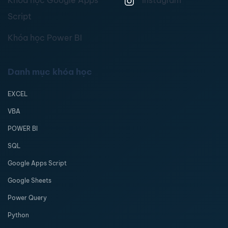
Khóa học Google Apps
Instagram
Script
Khóa học Power BI
Danh mục khóa học
EXCEL
VBA
POWER BI
SQL
Google Apps Script
Google Sheets
Power Query
Python