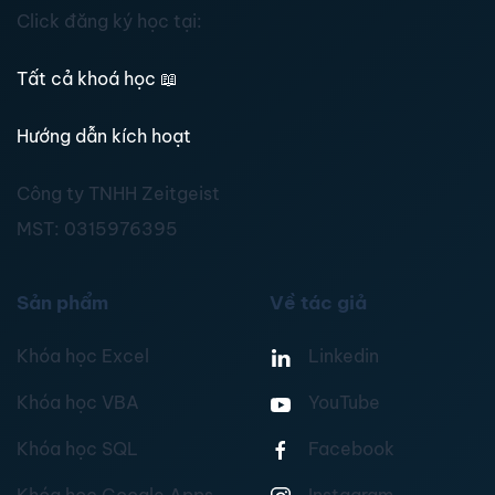
Click đăng ký học tại:
Tất cả khoá học
📖
Hướng dẫn kích hoạt
Công ty TNHH Zeitgeist
MST:
0315976395
Sản phẩm
Về tác giả
Khóa học Excel
Linkedin
Khóa học VBA
YouTube
Khóa học SQL
Facebook