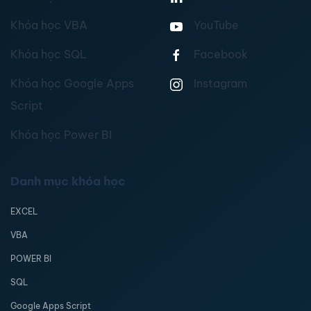
Khóa học VBA
YouTube
Khóa học SQL
Facebook
Khóa học Google Apps
Instagram
Script
Khóa học Power BI
Danh mục khóa học
EXCEL
VBA
POWER BI
SQL
Google Apps Script