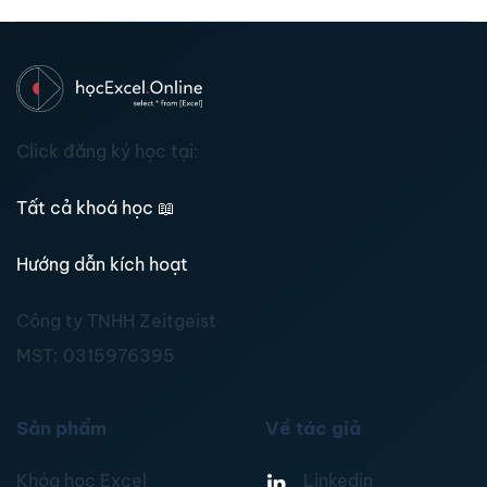
Click đăng ký học tại:
Tất cả khoá học
📖
Hướng dẫn kích hoạt
Công ty TNHH Zeitgeist
MST:
0315976395
Sản phẩm
Về tác giả
Khóa học Excel
Linkedin