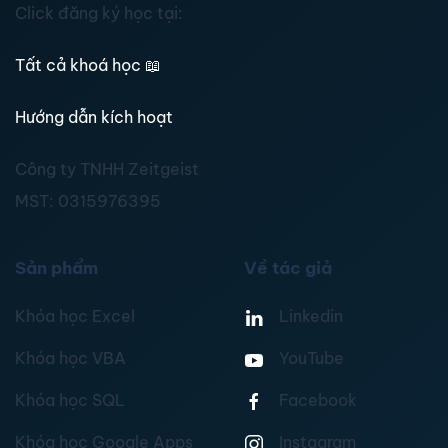
Click đăng ký học tại:
Tất cả khoá học
📖
Hướng dẫn kích hoạt
Công ty TNHH Zeitgeist
MST:
0315976395
Sản phẩm
Về tác giả
Khóa học Excel
Linkedin
Khóa học VBA
YouTube
Khóa học SQL
Facebook
Khóa học Google Apps
Instagram