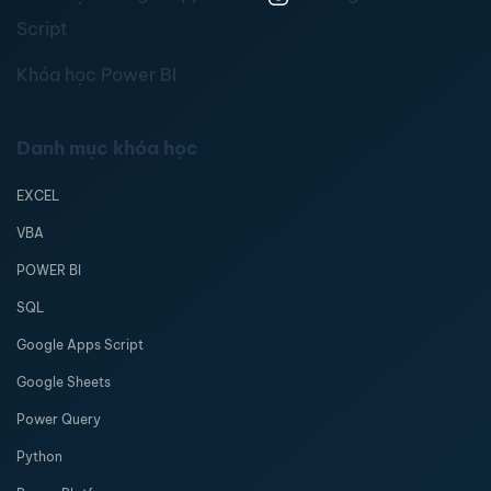
Script
Khóa học Power BI
Danh mục khóa học
EXCEL
VBA
POWER BI
SQL
Google Apps Script
Google Sheets
Power Query
Python