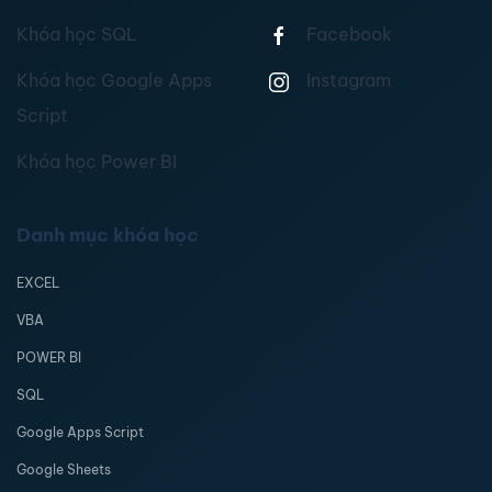
Khóa học SQL
Facebook
Khóa học Google Apps
Instagram
Script
Khóa học Power BI
Danh mục khóa học
EXCEL
VBA
POWER BI
SQL
Google Apps Script
Google Sheets