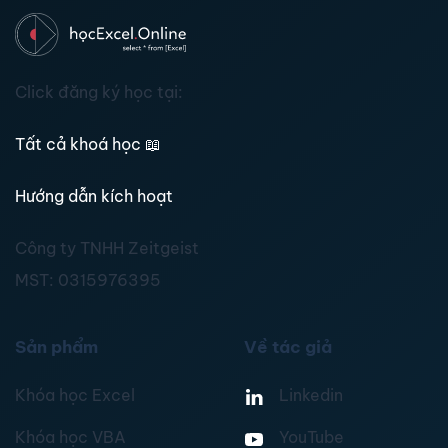
Click đăng ký học tại:
Tất cả khoá học
📖
Hướng dẫn kích hoạt
Công ty TNHH Zeitgeist
MST:
0315976395
Sản phẩm
Về tác giả
Khóa học Excel
Linkedin
Khóa học VBA
YouTube