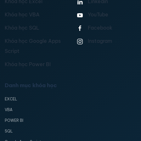
Khóa học Excel
Linkedin
Khóa học VBA
YouTube
Khóa học SQL
Facebook
Khóa học Google Apps
Instagram
Script
Khóa học Power BI
Danh mục khóa học
EXCEL
VBA
POWER BI
SQL