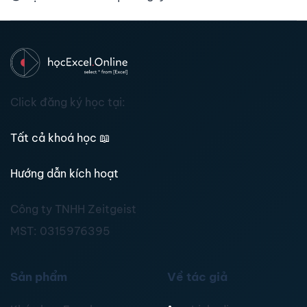
Click đăng ký học tại:
Tất cả khoá học
📖
Hướng dẫn kích hoạt
Công ty TNHH Zeitgeist
MST:
0315976395
Sản phẩm
Về tác giả