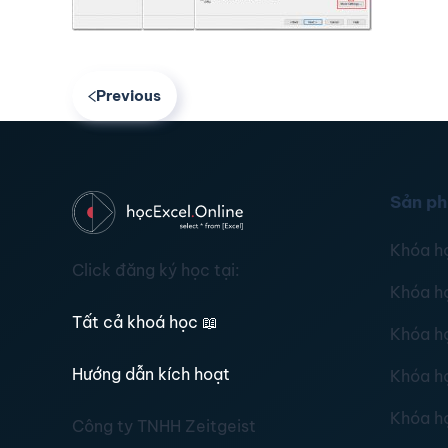
Previous
Sản p
Khóa h
Click đăng ký học tại:
Khóa h
Tất cả khoá học
📖
Khóa h
Hướng dẫn kích hoạt
Khóa h
Khóa h
Công ty TNHH Zeitgeist