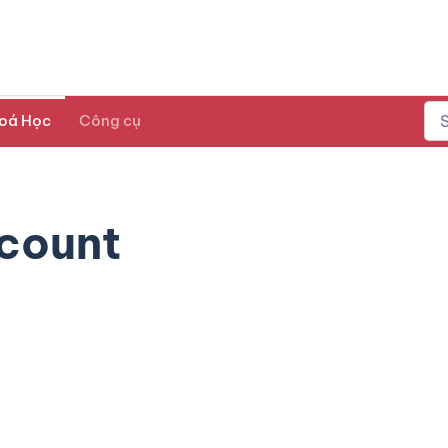
oá Học
Công cụ
count