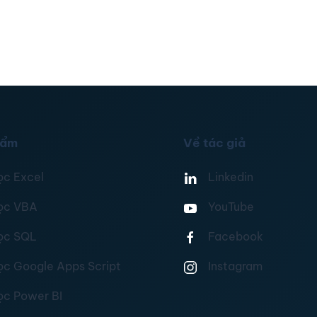
hẩm
Về tác giả
ọc Excel
Linkedin
ọc VBA
YouTube
ọc SQL
Facebook
ọc Google Apps Script
Instagram
ọc Power BI