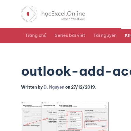
Trang chủ
Series bài viết
Tài nguyên
Kh
outlook-add-ac
Written by
D. Nguyen
on
27/12/2019
.