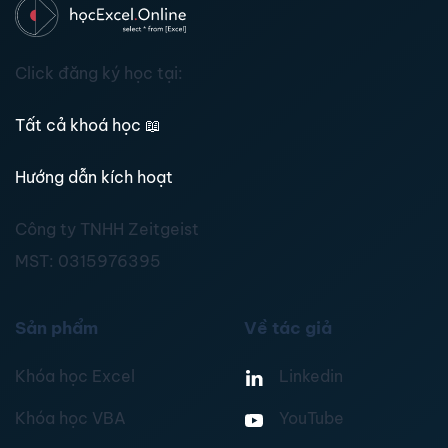
Click đăng ký học tại:
Tất cả khoá học
📖
Hướng dẫn kích hoạt
Công ty TNHH Zeitgeist
MST:
0315976395
Sản phẩm
Về tác giả
Khóa học Excel
Linkedin
Khóa học VBA
YouTube