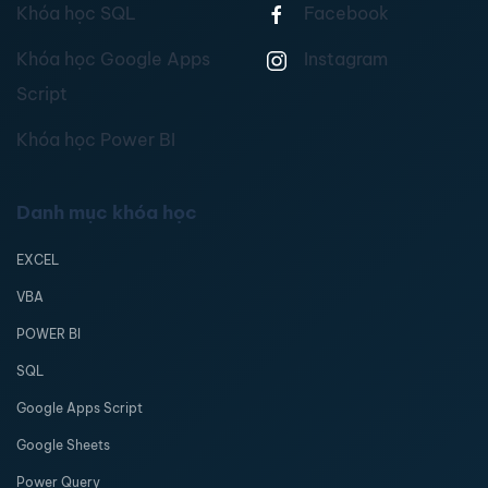
Khóa học SQL
Facebook
Khóa học Google Apps
Instagram
Script
Khóa học Power BI
Danh mục khóa học
EXCEL
VBA
POWER BI
SQL
Google Apps Script
Google Sheets
Power Query