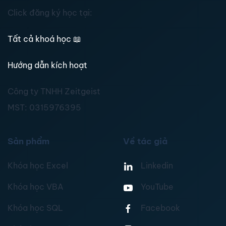
Click đăng ký học tại:
Tất cả khoá học
📖
Hướng dẫn kích hoạt
Công ty TNHH Zeitgeist
MST:
0315976395
Sản phẩm
Về tác giả
Khóa học Excel
Linkedin
Khóa học VBA
YouTube
Khóa học SQL
Facebook