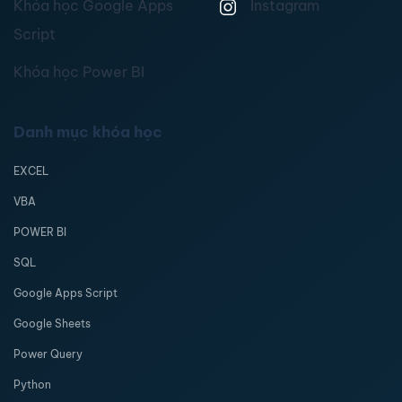
Khóa học Google Apps
Instagram
Script
Khóa học Power BI
Danh mục khóa học
EXCEL
VBA
POWER BI
SQL
Google Apps Script
Google Sheets
Power Query
Python