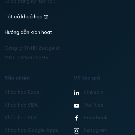
Click đăng ký học tại:
Tất cả khoá học
📖
Hướng dẫn kích hoạt
Công ty TNHH Zeitgeist
MST:
0315976395
Sản phẩm
Về tác giả
Khóa học Excel
Linkedin
Khóa học VBA
YouTube
Khóa học SQL
Facebook
Khóa học Google Apps
Instagram