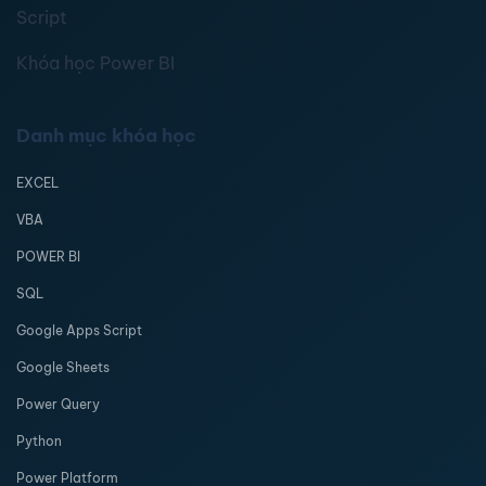
Script
Khóa học Power BI
Danh mục khóa học
EXCEL
VBA
POWER BI
SQL
Google Apps Script
Google Sheets
Power Query
Python
Power Platform