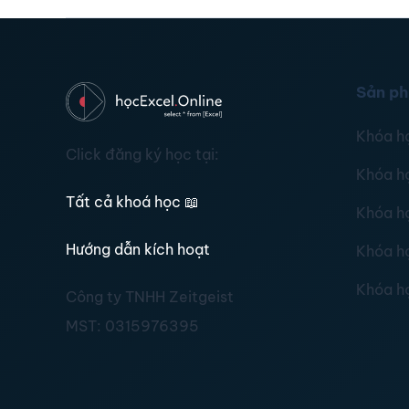
Sản p
Khóa h
Click đăng ký học tại:
Khóa h
Tất cả khoá học
📖
Khóa h
Hướng dẫn kích hoạt
Khóa h
Khóa h
Công ty TNHH Zeitgeist
MST:
0315976395