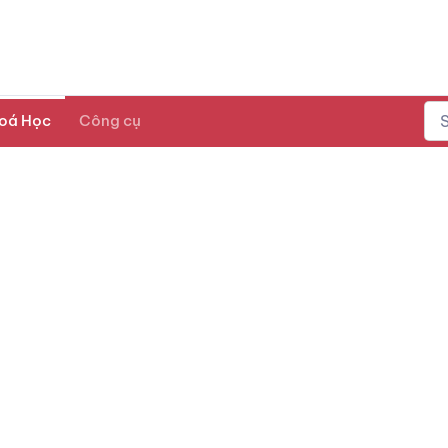
oá Học
Công cụ