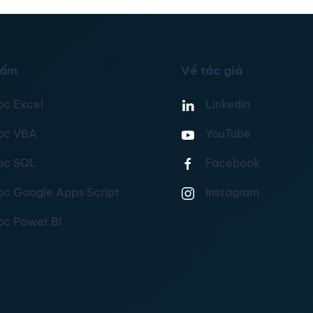
hẩm
Về tác giả
ọc Excel
Linkedin
ọc VBA
YouTube
ọc SQL
Facebook
ọc Google Apps Script
Instagram
ọc Power BI