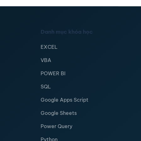
Danh mục khóa học
EXCEL
VBA
POWER BI
SQL
Google Apps Script
Google Sheets
Power Query
Python