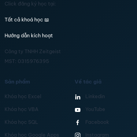
Click đăng ký học tại:
Tất cả khoá học
📖
Hướng dẫn kích hoạt
Công ty TNHH Zeitgeist
MST:
0315976395
Sản phẩm
Về tác giả
Khóa học Excel
Linkedin
Khóa học VBA
YouTube
Khóa học SQL
Facebook
Khóa học Google Apps
Instagram