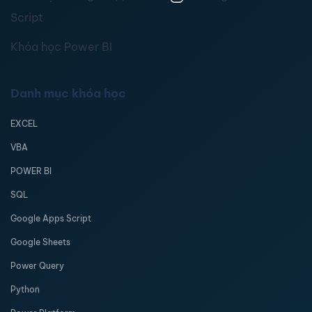
Script
Khóa học Power BI
Danh mục khóa học
EXCEL
VBA
POWER BI
SQL
Google Apps Script
Google Sheets
Power Query
Python