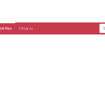
oá Học
Công cụ