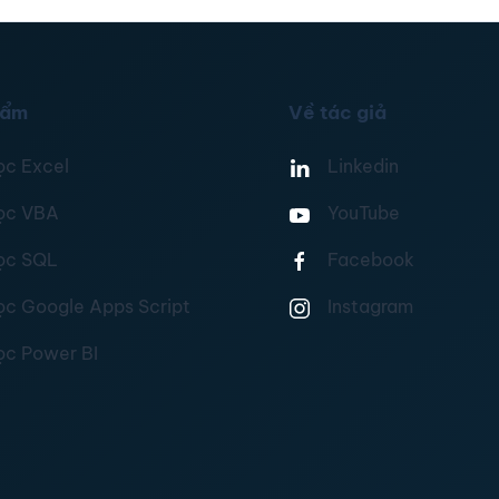
hẩm
Về tác giả
ọc Excel
Linkedin
ọc VBA
YouTube
ọc SQL
Facebook
ọc Google Apps Script
Instagram
ọc Power BI