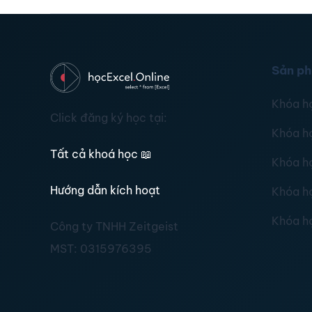
Sản p
Khóa h
Click đăng ký học tại:
Khóa h
Tất cả khoá học
📖
Khóa h
Hướng dẫn kích hoạt
Khóa h
Khóa h
Công ty TNHH Zeitgeist
MST:
0315976395