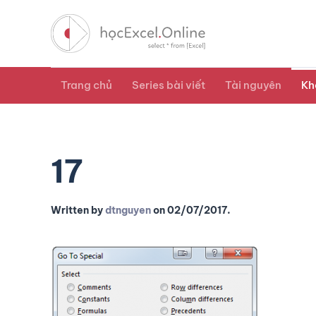
Trang chủ
Series bài viết
Tài nguyên
Kh
17
Written by
dtnguyen
on
02/07/2017
.