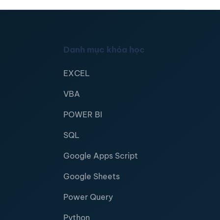
Danh mục khóa học
EXCEL
VBA
POWER BI
SQL
Google Apps Script
Google Sheets
Power Query
Python