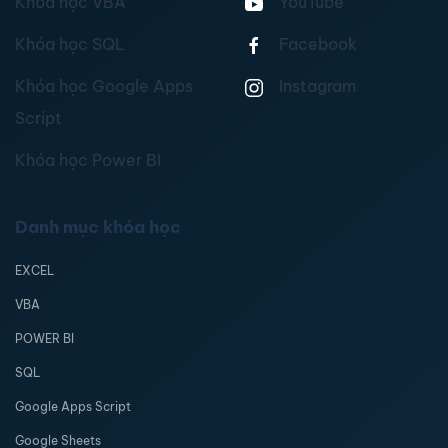
Khóa học VBA
YouTube
Khóa học SQL
Facebook
Khóa học Google Apps
Instagram
Script
Khóa học Power BI
Danh mục khóa học
EXCEL
VBA
POWER BI
SQL
Google Apps Script
Google Sheets