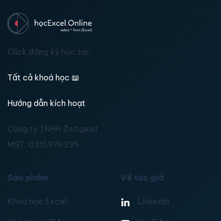
Click đăng ký học tại:
Tất cả khoá học
📖
Hướng dẫn kích hoạt
Công ty TNHH Zeitgeist
MST:
0315976395
Sản phẩm
Về tác giả
Khóa học Excel
Linkedin