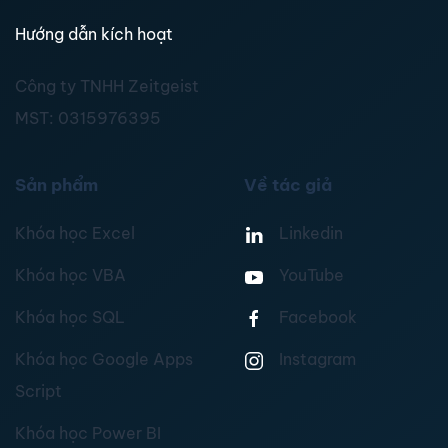
Hướng dẫn kích hoạt
Công ty TNHH Zeitgeist
MST:
0315976395
Sản phẩm
Về tác giả
Khóa học Excel
Linkedin
Khóa học VBA
YouTube
Khóa học SQL
Facebook
Khóa học Google Apps
Instagram
Script
Khóa học Power BI