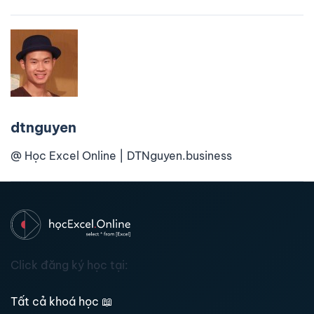
dtnguyen
@ Học Excel Online | DTNguyen.business
Click đăng ký học tại:
Tất cả khoá học
📖