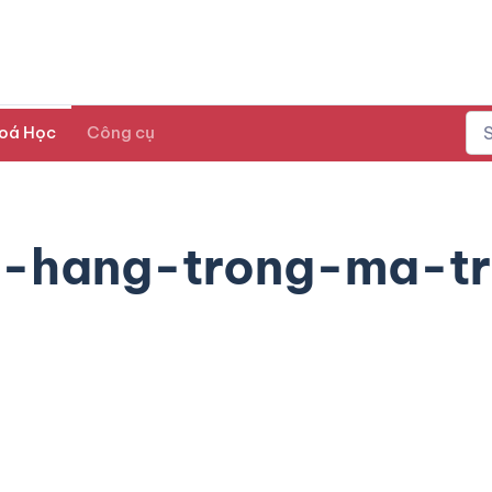
oá Học
Công cụ
a-hang-trong-ma-t