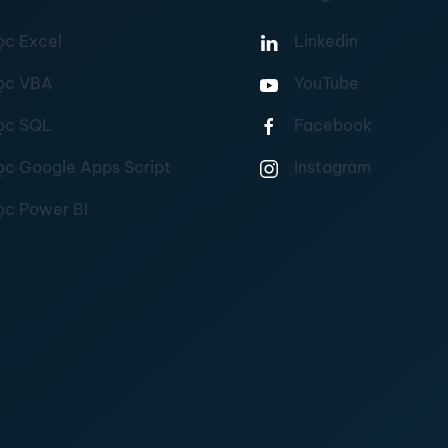
ọc Excel
Linkedin
ọc VBA
YouTube
ọc SQL
Facebook
ọc Google Apps Script
Instagram
ọc Power BI