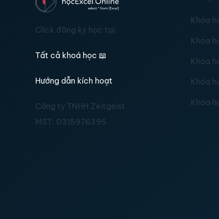
Khóa h
Click đăng ký học tại:
Khóa h
Tất cả khoá học
📖
Khóa h
Hướng dẫn kích hoạt
Khóa h
Khóa h
Công ty TNHH Zeitgeist
MST:
0315976395