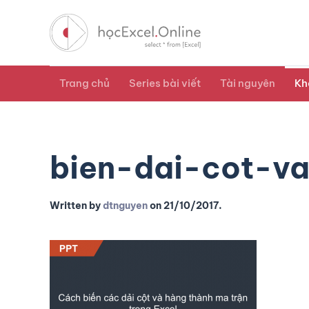
Trang chủ
Series bài viết
Tài nguyên
Kh
bien-dai-cot-v
Written by
dtnguyen
on
21/10/2017
.