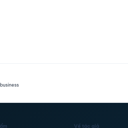
business
hẩm
Về tác giả