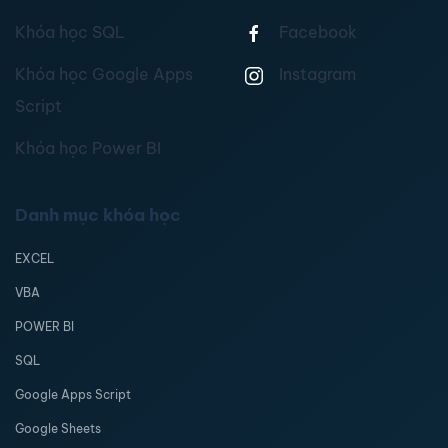
Khóa học SQL
Facebook
Khóa học Google Apps
Instagram
Script
Khóa học Power BI
Danh mục khóa học
EXCEL
VBA
POWER BI
SQL
Google Apps Script
Google Sheets