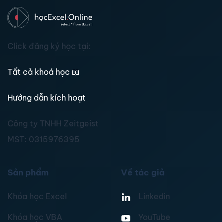
Click đăng ký học tại:
Tất cả khoá học
📖
Hướng dẫn kích hoạt
Công ty TNHH Zeitgeist
MST:
0315976395
Sản phẩm
Về tác giả
Khóa học Excel
Linkedin
Khóa học VBA
YouTube