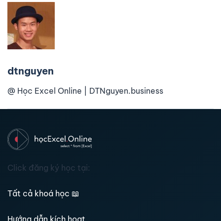
dtnguyen
@ Học Excel Online | DTNguyen.business
Click đăng ký học tại:
Tất cả khoá học
📖
Hướng dẫn kích hoạt