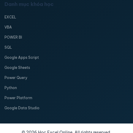
Danh mục khóa học
EXCEL
VBA
POWER BI
SQL
Google Apps Script
Google Sheets
Power Query
Python
Power Platform
Google Data Studio
©
2026
Học Excel Online. All rights reserved.