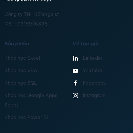
Công ty TNHH Zeitgeist
MST:
0315976395
Sản phẩm
Về tác giả
Khóa học Excel
Linkedin
Khóa học VBA
YouTube
Khóa học SQL
Facebook
Khóa học Google Apps
Instagram
Script
Khóa học Power BI