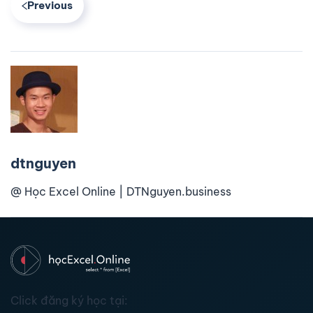
Previous
dtnguyen
@ Học Excel Online | DTNguyen.business
Click đăng ký học tại: