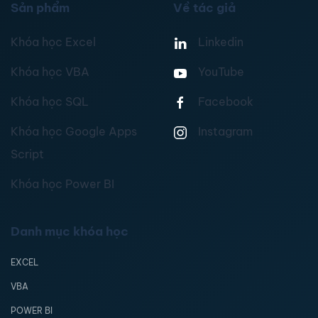
Sản phẩm
Về tác giả
Khóa học Excel
Linkedin
Khóa học VBA
YouTube
Khóa học SQL
Facebook
Khóa học Google Apps
Instagram
Script
Khóa học Power BI
Danh mục khóa học
EXCEL
VBA
POWER BI