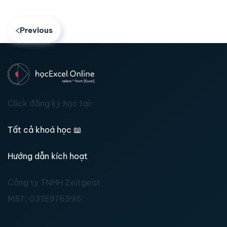
Previous
Click đăng ký học tại:
Tất cả khoá học
📖
Hướng dẫn kích hoạt
Công ty TNHH Zeitgeist
MST:
0315976395