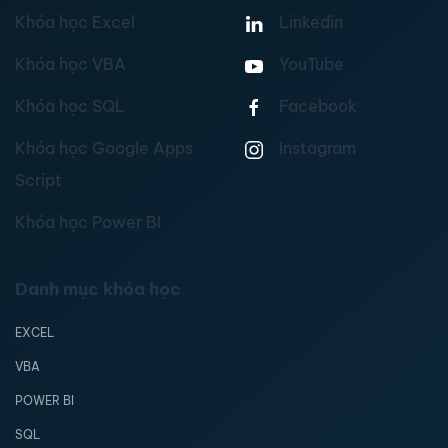
Khóa học Excel
Linkedin
Khóa học VBA
YouTube
Khóa học SQL
Facebook
Khóa học Google Apps
Instagram
Script
Khóa học Power BI
Danh mục khóa học
EXCEL
VBA
POWER BI
SQL