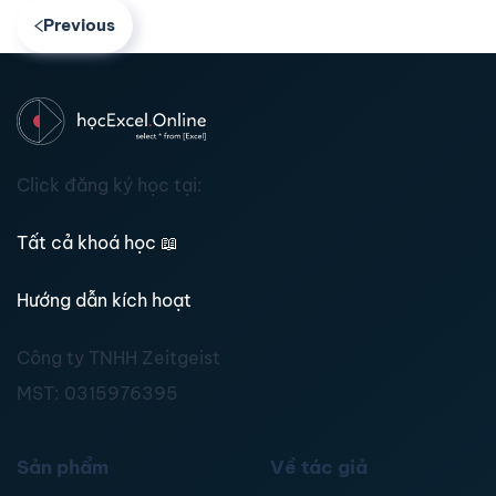
Previous
Click đăng ký học tại:
Tất cả khoá học
📖
Hướng dẫn kích hoạt
Công ty TNHH Zeitgeist
MST:
0315976395
Sản phẩm
Về tác giả