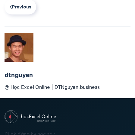
Previous
dtnguyen
@ Học Excel Online | DTNguyen.business
Click đăng ký học tại: