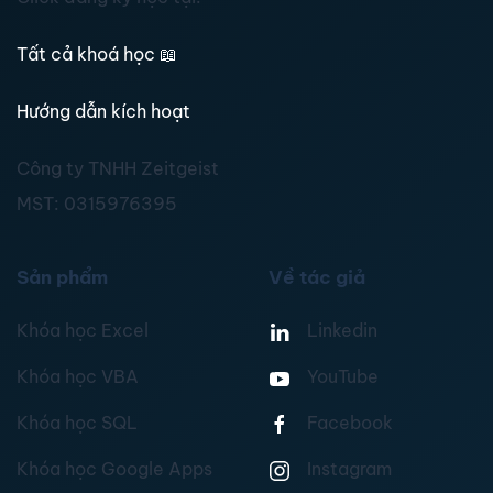
Tất cả khoá học
📖
Hướng dẫn kích hoạt
Công ty TNHH Zeitgeist
MST:
0315976395
Sản phẩm
Về tác giả
Khóa học Excel
Linkedin
Khóa học VBA
YouTube
Khóa học SQL
Facebook
Khóa học Google Apps
Instagram