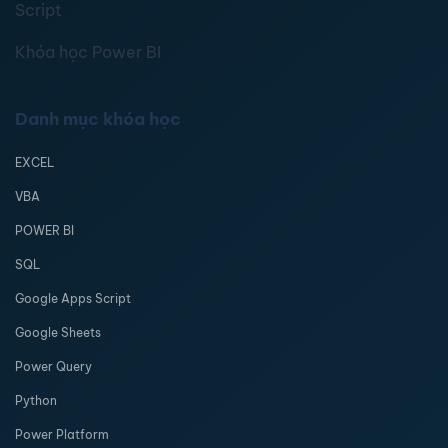
Script
Khóa học Power BI
Danh mục khóa học
EXCEL
VBA
POWER BI
SQL
Google Apps Script
Google Sheets
Power Query
Python
Power Platform