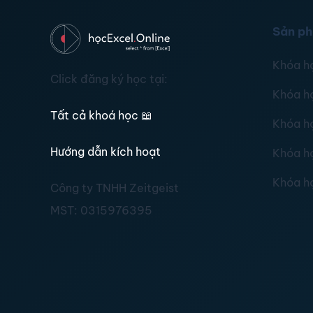
Sản p
Khóa h
Click đăng ký học tại:
Khóa h
Tất cả khoá học
📖
Khóa h
Hướng dẫn kích hoạt
Khóa h
Khóa h
Công ty TNHH Zeitgeist
MST:
0315976395