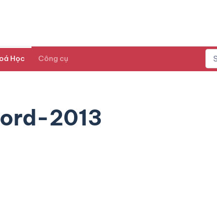
oá Học
Công cụ
ord-2013