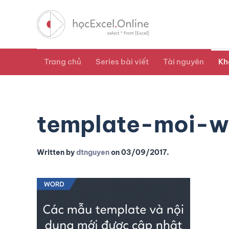
Trang chủ
Series bài viết
Tài nguyên
Kh
template-moi-w
Written by
dtnguyen
on
03/09/2017
.