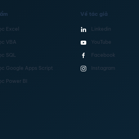
hẩm
Về tác giả
ọc Excel
Linkedin
ọc VBA
YouTube
ọc SQL
Facebook
ọc Google Apps Script
Instagram
ọc Power BI