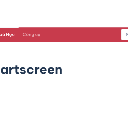
oá Học
Công cụ
tartscreen