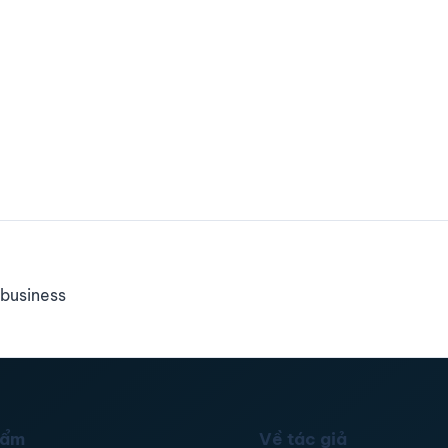
business
hẩm
Về tác giả