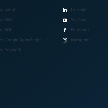
ọc Excel
Linkedin
ọc VBA
YouTube
ọc SQL
Facebook
ọc Google Apps Script
Instagram
ọc Power BI