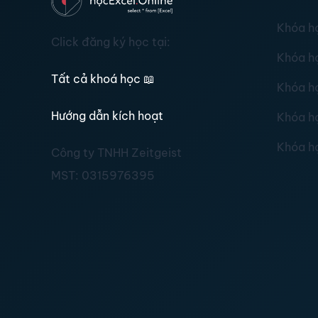
Khóa h
Click đăng ký học tại:
Khóa h
Tất cả khoá học
📖
Khóa h
Hướng dẫn kích hoạt
Khóa h
Khóa h
Công ty TNHH Zeitgeist
MST:
0315976395