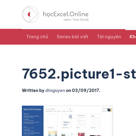
Trang chủ
Series bài viết
Tài nguyên
Kh
7652.picture1-s
Written by
dtnguyen
on
03/09/2017
.