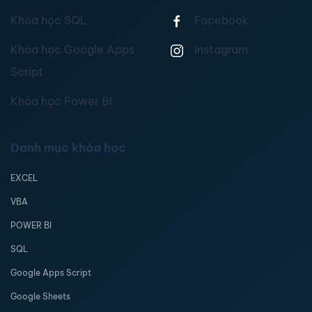
Khóa học SQL
Facebook
Khóa học Google Apps
Instagram
Script
Khóa học Power BI
Danh mục khóa học
EXCEL
VBA
POWER BI
SQL
Google Apps Script
Google Sheets