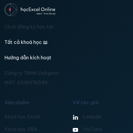
Click đăng ký học tại:
Tất cả khoá học
📖
Hướng dẫn kích hoạt
Công ty TNHH Zeitgeist
MST:
0315976395
Sản phẩm
Về tác giả
Khóa học Excel
Linkedin
Khóa học VBA
YouTube